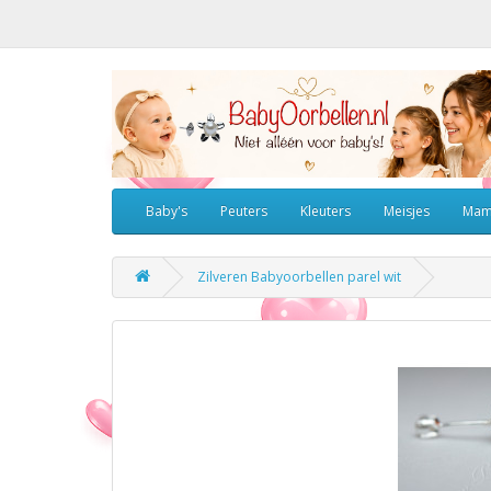
Baby's
Peuters
Kleuters
Meisjes
Mam
Zilveren Babyoorbellen parel wit