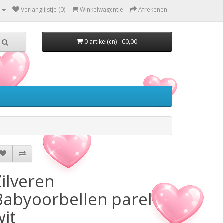
Verlanglijstje (0)
Winkelwagentje
Afrekenen
0 artikel(en) - €0,00
Zilveren
Babyoorbellen parel
wit