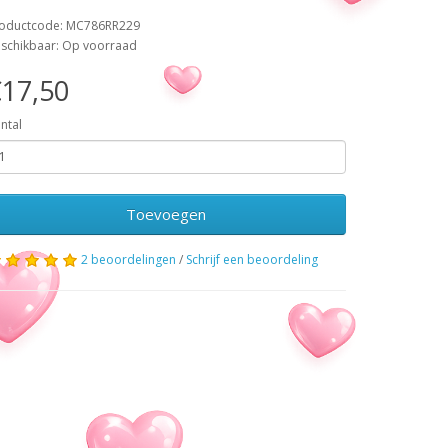
oductcode: MC786RR229
schikbaar: Op voorraad
17,50
ntal
Toevoegen
2 beoordelingen
/
Schrijf een beoordeling